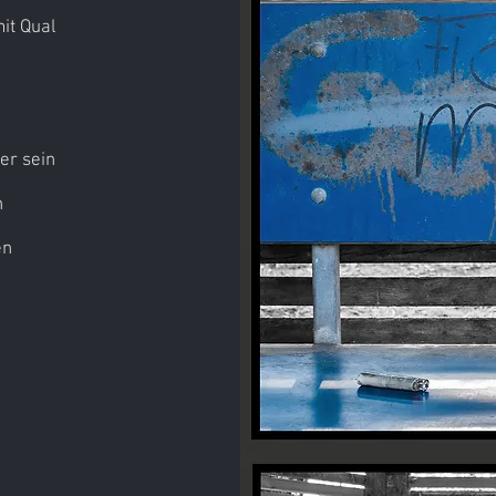
it Qual
er sein
h
en