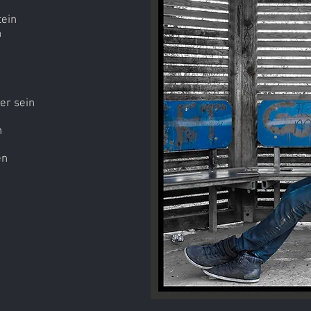
tein
n
er sein
h
en