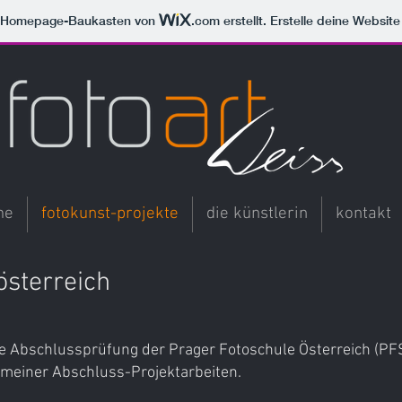
m Homepage-Baukasten von
.com
erstellt. Erstelle deine Websit
me
fotokunst-projekte
die künstlerin
kontakt
österreich
die Abschlussprüfung der Prager Fotoschule Österreich (P
ar meiner Abschluss-Projektarbeiten.