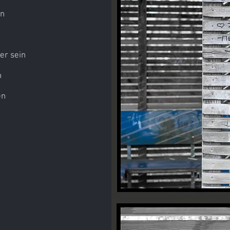
an
er sein
h
en