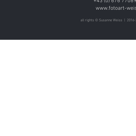
+43 (0) 676 770891
www.fotoart-weis
all rights © Susanne Weiss | 2016