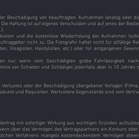
der Beschädigung von beauftragten Aufnahmen (analog oder digit
. Die Haftung ist auf eigenes Verschulden und auf jenes der Bedie
.).
alkosten und die kostenlose Wiederholung der Aufnahmen (sofer
raggeber nicht zu. Die Fotografin haftet nicht für allfällige 
nten, Visagisten, Haistylisten, etc.) oder für entgangenen Gew
en nur, wenn vom Geschädigten grobe Fahrlässigkeit nach
tnis von Schaden und Schädiger, jedenfalls aber in 10 Jahren 
es Verlustes oder der Beschädigung übergebener Vorlagen (Filme,
odukte und Requisiten. Wertvollere Gegenstände sind vom Vertra
n Vertrag mit sofortiger Wirkung aus wichtigen Gründen aufzulö
enn über das Vermögen des Vertragspartners ein Konkurs oder A
 solchen Verfahrens mangels kostendeckendem Vermögen abew