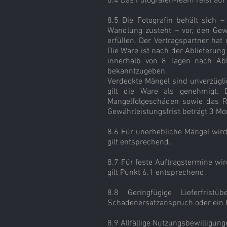
8.4 Das Fotografen-Team reist auf
8.5 Die Fotografin behält sich 
Wandlung zusteht – vor, den Ge
erfüllen. Der Vertragspartner ha
Die Ware ist nach der Ablieferung
innerhalb von 8 Tagen nach Abl
bekanntzugeben.
Verdeckte Mängel sind unverzügli
gilt die Ware als genehmigt. 
Mangelfolgeschäden sowie das Re
Gewährleistungsfrist beträgt 3 Mo
8.6 Für unerhebliche Mängel wird 
gilt entsprechend.
8.7 Für feste Auftragstermine wird
gilt Punkt 6.1 entsprechend.
8.8 Geringfügige Lieferfrist
Schadenersatzanspruch oder ein R
8.9 Allfällige Nutzungsbewilligun