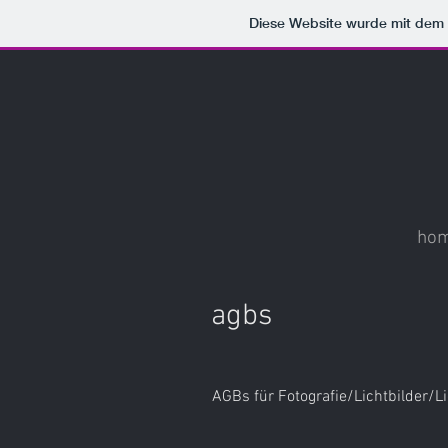
Diese Website wurde mit de
ho
agbs
AGBs für Fotografie/Lichtbilder/L