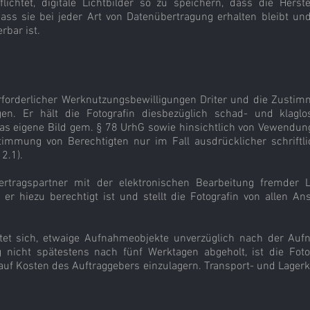
flichtet, digitale Lichtbilder so zu speichern, dass die Hers
dass sie bei jeder Art von Datenübertragung erhalten bleibt un
erbar ist.
 erforderlicher Werknutzungsbewilligungen Driter und die Zust
en. Er hält die Fotografin diesbezüglich schad- und klaglo
s eigene Bild gem. § 78 UrhG sowie hinsichtlich von Vewend
stimmung von Berechtigten nur im Fall ausdrücklicher schriftli
2.1).
ertragspartner mit der elektronischen Bearbeitung fremder L
 er hiezu berechtigt ist und stellt die Fotografin von allen Ans
chtet sich, etwaige Aufnahmeobjekte unverzüglich nach der A
 nicht spätestens nach fünf Werktagen abgeholt, ist die Fotog
uf Kosten des Auftraggebers einzulagern. Transport- und Lagerk