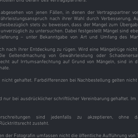
 Kosten und Gefahr des Vertragspartners.
– abgesehen von jenen Fällen, in denen der Vertragspartner 
währleistungsanspruch nach ihrer Wahl durch Verbesserung, A
t diesbezüglich stets zu beweisen, dass der Mangel zum Übergab
 unverzüglich zu untersuchen. Dabei festgestellt Mängel sind eb
ieferung – unter Bekanntgabe von Art und Umfang des Mange
ch nach ihrer Entdeckung zu rügen. Wird eine Mängelrüge nicht o
Die Geltendmachung von Gewährleistung oder Schadenersat
cht auf Irrtumsanfechtung auf Grund von Mängeln, sind in d
nate.
nicht gehaftet. Farbdifferenzen bei Nachbestellung gelten nicht
 nur bei ausdrücklicher schriftlicher Vereinbarung gehaftet. Im F
überschreitungen sind jedenfalls zu akzeptieren, ohne
ücktrittsrecht zusteht.
gen der Fotografin umfassen nicht die öffentliche Aufführung vo