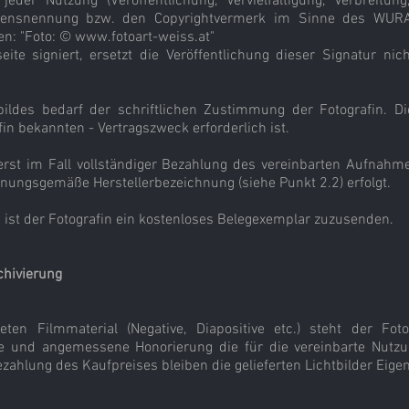
jeder Nutzung (Veröffentlichung, Vervielfältigung, Verbreitung,
amensnennung bzw. den Copyrightvermerk im Sinne des WURA
en: "Foto: ©
www.fotoart-weiss.at
"
seite signiert, ersetzt die Veröffentlichung dieser Signatur n
ildes bedarf der schriftlichen Zustimmung der Fotografin. Di
n bekannten - Vertragszweck erforderlich ist.
t erst im Fall vollständiger Bezahlung des vereinbarten Aufna
rdnungsgemäße Herstellerbezeichnung (siehe Punkt 2.2) erfolgt.
ng ist der Fotografin ein kostenloses Belegexemplar zuzusenden.
chivierung
ten Filmmaterial (Negative, Diapositive etc.) steht der Fot
te und angemessene Honorierung die für die vereinbarte Nutz
zahlung des Kaufpreises bleiben die gelieferten Lichtbilder Eige