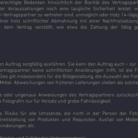
berechtigte Bedenken hinsichtlich der Bonität des Vertragspa
er Vorauszahlungen noch eine taugliche Sicherheit leistet;
Vertragspartner zu vertreten sind, unmöglich oder trotz 14-tägige
er trotz schriftlicher Abmahnung mit einer Nachfristsetzun
s dem Vertrag verstößt, wie etwa die Zahlung der fällig ges
ten Auftrag sorgfältig ausführen. Sie kann den Auftrag auch – zur
tragspartner keine schriftlichen Anordnungen trifft, ist die F
Dies gilt insbesonders für die Bildgestaltung, die Auswahl der 
ittel. Abweichungen von früheren Lieferungen stellen als solche
ge oder ungenaue Anweisungen des Vertragspartners zurückzufü
 Fotografin nur für Vorsatz und grobe Fahrlässigkeit.
s Risiko für alle Umstände, die nicht in der Person der Foto
eitstellung von Produkten und Requisiten, Ausfall von Modell
inderungen, etc.