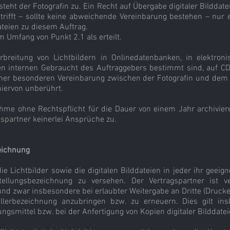
teht der Fotografin zu. Ein Recht auf Übergabe digitaler Bilddat
etrifft – sollte keine abweichende Vereinbarung bestehen – nur
ateien zu diesem Auftrag.
m Umfang von Punkt 2.1 als erteilt.
erbreitung von Lichtbildern in Onlinedatenbanken, in elektron
den internen Gebraucht des Auftraggebers bestimmt sind, auf C
iner besonderen Vereinbarung zwischen der Fotografin und dem 
hiervon unberührt.
ahme ohne Rechtspflicht für die Dauer von einem Jahr archiviere
partner keinerlei Ansprüche zu.
eichnung
 die Lichtbilder sowie die digitalen Bilddateien in jeder ihr gee
tellungsbezeichnung zu versehen. Der Vertragspartner ist verp
nd zwar insbesondere bei erlaubter Weitergabe an Dritte (Drucker,
stellerbezeichnung anzubringen bzw. zu erneuern. Dies gilt in
gungsmittel bzw. bei der Anfertigung von Kopien digitaler Bilddatei