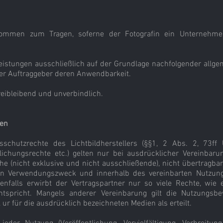
kommen zum Tragen, soferne der Fotografin ein Unternehm
 Leistungen ausschließlich auf der Grundlage nachfolgender all
der Auftraggeber deren Anwendbarkeit.
reibleibend und unverbindlich.
gen
schutzrechte des Lichtbildherstellers (§§1, 2 Abs. 2, 73ff
lichungsrechte etc.) gelten nur bei ausdrücklicher Vereinbarung
che (nicht exklusive und nicht ausschließende), nicht übertragb
en Verwendungszweck und innerhalb des vereinbarten Nutzung
edenfalls erwirbt der Vertragspartner nur so viele Rechte, wi
tspricht. Mangels anderer Vereinbarung gilt die Nutzungsbe
, ur für die ausdrücklich bezeichneten Medien als erteilt.