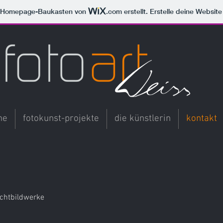
m Homepage-Baukasten von
.com
erstellt. Erstelle deine Websit
me
fotokunst-projekte
die künstlerin
kontakt
ichtbildwerke