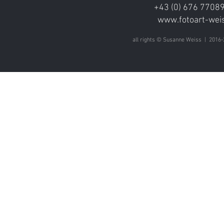
+43 (0) 676 770891
www.fotoart-weis
all rights © Susanne Weiss | 2016