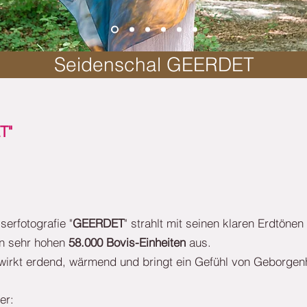
Seidenschal GEERDET
T"
erfotografie "
GEERDET
" strahlt mit seinen klaren Erdtöne
n sehr hohen
58.000 Bovis-Einheiten
aus.
irkt erdend, wärmend und bringt ein Gefühl von Geborgenh
ser: