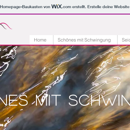
m Homepage-Baukasten von
.com
erstellt. Erstelle deine Websit
Home
Schönes mit Schwingung
Sei
nes mit Schwi