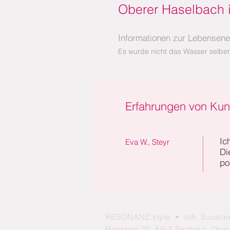
Oberer Haselbach 
Informationen zur Lebensene
Es wurde nicht das Wasser selber
Erfahrungen von Ku
Ic
Eva W., Steyr
Di
po
RESONANZ.style • Inh. Susann
Maireben 30, 4452 Ternberg, Ober