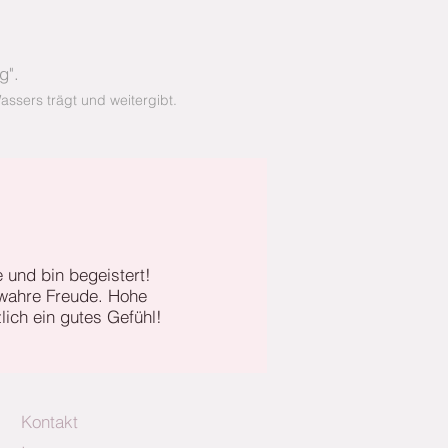
ng
".
ssers trägt und weitergibt.
 und bin begeistert!
 wahre Freude. Hohe
lich ein gutes Gefühl!
Kontakt