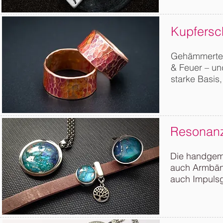
Kupfers
Gehämmerter
& Feuer – und
starke Basis,
Resonan
Die handgema
auch Armbänd
auch Impulsge