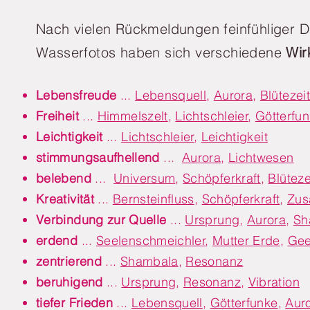
Nach vielen Rückmeldungen feinfühliger D
Wasserfotos haben sich verschiedene
Wir
Lebensfreude
...
Lebensquell
,
Aurora
,
Blütezeit
Freiheit
...
Himmelszelt
,
Lichtschleier
,
Götterfu
Leichtigkeit
...
Lichtschleier
,
Leichtigkeit
stimmungsaufhellend
...
Aurora
,
Lichtwesen
belebend
...
Universum
,
Schöpferkraft
,
Blüteze
Kreativität
...
Bernsteinfluss
,
Schöpferkraft
,
Zus
Verbindung zur Quelle
...
Ursprung
,
Aurora
,
Sh
erdend
...
Seelenschmeichler
,
Mutter Erde
,
Gee
zentrierend
...
Shambala
,
Resonanz
beruhigend
...
Ursprung
,
Resonanz
,
Vibration
tiefer
Frieden
...
Lebensquell
,
Götterfunke
,
Aur