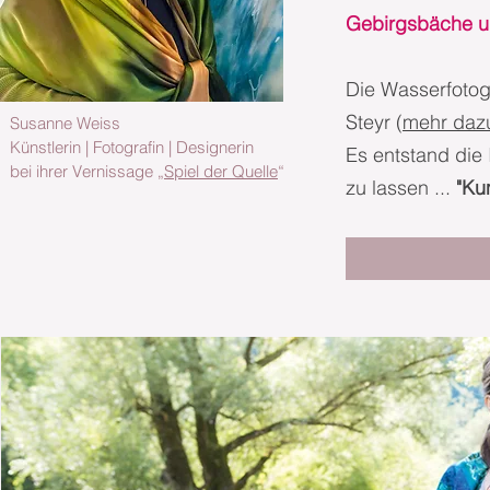
Gebirgsbäche u
Die Wasserfotog
Steyr (
mehr dazu
Susanne Weiss
Künstlerin | Fotografin | Designerin
Es entstand die
bei ihrer Vernissage „
Spiel der Quelle
“
zu lassen ...
"Ku