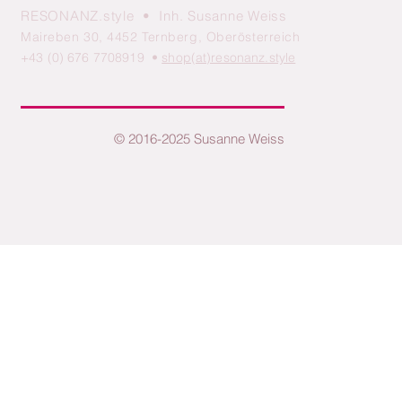
RESONANZ.style • Inh. Susanne Weiss
Maireben 30, 4452 Ternberg, Oberösterreich
+43 (0) 676 7708919 •
shop(at)resonanz.style
© 2016-2025 Susanne Weiss