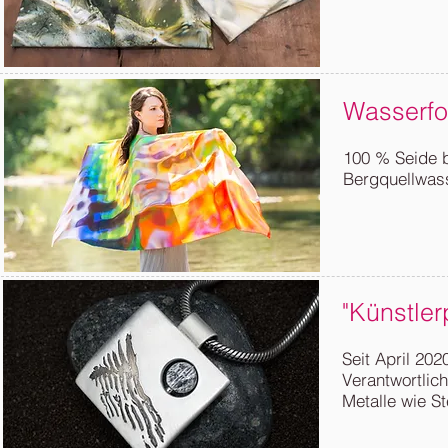
Wasserfo
100 % Seide b
Bergquellwass
"Künstle
Seit April 202
Verantwortlic
Metalle wie St