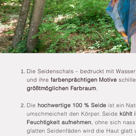
Die Seidenschals – bedruckt mit Wasser
und ihre
farbenprächtigen Motive
schill
größtmöglichen Farbraum
.
Die
hochwertige 100 % Seide
ist ein N
umschmeichelt den Körper. Seide
kühlt
Feuchtigkeit aufnehmen
, ohne sich nas
glatten Seidenfäden wird die Haut glatt